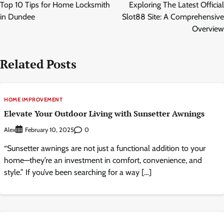
navigation
Top 10 Tips for Home Locksmith
Exploring The Latest Official
in Dundee
Slot88 Site: A Comprehensive
Overview
Related Posts
HOME IMPROVEMENT
Elevate Your Outdoor Living with Sunsetter Awnings
Alex
0
February 10, 2025
“Sunsetter awnings are not just a functional addition to your
home—they’re an investment in comfort, convenience, and
style.” If you’ve been searching for a way […]