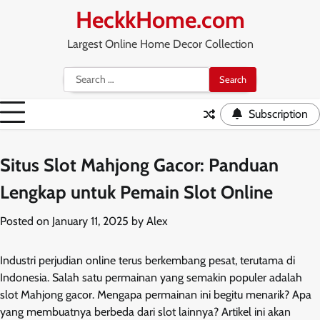
Skip
HeckkHome.com
to
content
Largest Online Home Decor Collection
Search
for:
Subscription
Situs Slot Mahjong Gacor: Panduan
Lengkap untuk Pemain Slot Online
Posted on
January 11, 2025
by
Alex
Industri perjudian online terus berkembang pesat, terutama di
Indonesia. Salah satu permainan yang semakin populer adalah
slot Mahjong gacor. Mengapa permainan ini begitu menarik? Apa
yang membuatnya berbeda dari slot lainnya? Artikel ini akan