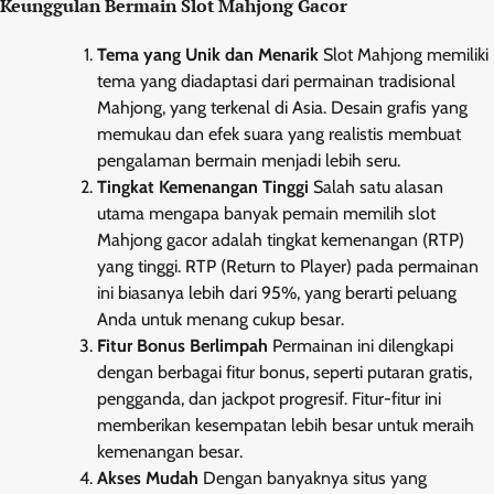
Keunggulan Bermain Slot Mahjong Gacor
Tema yang Unik dan Menarik
Slot Mahjong memiliki
tema yang diadaptasi dari permainan tradisional
Mahjong, yang terkenal di Asia. Desain grafis yang
memukau dan efek suara yang realistis membuat
pengalaman bermain menjadi lebih seru.
Tingkat Kemenangan Tinggi
Salah satu alasan
utama mengapa banyak pemain memilih slot
Mahjong gacor adalah tingkat kemenangan (RTP)
yang tinggi. RTP (Return to Player) pada permainan
ini biasanya lebih dari 95%, yang berarti peluang
Anda untuk menang cukup besar.
Fitur Bonus Berlimpah
Permainan ini dilengkapi
dengan berbagai fitur bonus, seperti putaran gratis,
pengganda, dan jackpot progresif. Fitur-fitur ini
memberikan kesempatan lebih besar untuk meraih
kemenangan besar.
Akses Mudah
Dengan banyaknya situs yang