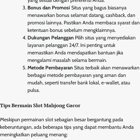
yang sesuai dengan preferensi Anda.
Bonus dan Promosi
Situs yang bagus biasanya
menawarkan bonus selamat datang, cashback, dan
promosi lainnya. Pastikan Anda membaca syarat dan
ketentuan bonus sebelum mengklaimnya.
Dukungan Pelanggan
Pilih situs yang menyediakan
layanan pelanggan 24/7. Ini penting untuk
memastikan Anda mendapatkan bantuan jika
mengalami masalah selama bermain.
Metode Pembayaran
Situs terbaik akan menawarkan
berbagai metode pembayaran yang aman dan
mudah, seperti transfer bank lokal, e-wallet, atau
pulsa.
Tips Bermain Slot Mahjong Gacor
Meskipun permainan slot sebagian besar bergantung pada
keberuntungan, ada beberapa tips yang dapat membantu Anda
meningkatkan peluang menang: