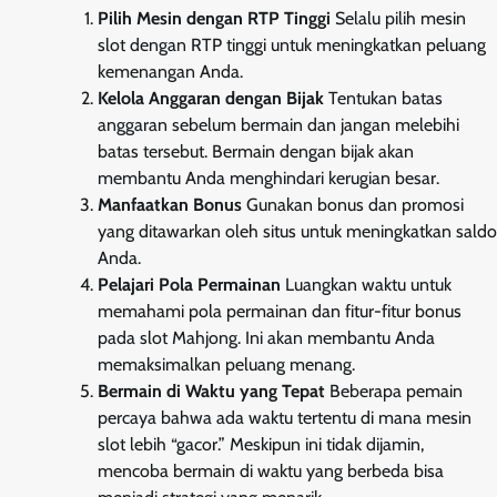
Pilih Mesin dengan RTP Tinggi
Selalu pilih mesin
slot dengan RTP tinggi untuk meningkatkan peluang
kemenangan Anda.
Kelola Anggaran dengan Bijak
Tentukan batas
anggaran sebelum bermain dan jangan melebihi
batas tersebut. Bermain dengan bijak akan
membantu Anda menghindari kerugian besar.
Manfaatkan Bonus
Gunakan bonus dan promosi
yang ditawarkan oleh situs untuk meningkatkan saldo
Anda.
Pelajari Pola Permainan
Luangkan waktu untuk
memahami pola permainan dan fitur-fitur bonus
pada slot Mahjong. Ini akan membantu Anda
memaksimalkan peluang menang.
Bermain di Waktu yang Tepat
Beberapa pemain
percaya bahwa ada waktu tertentu di mana mesin
slot lebih “gacor.” Meskipun ini tidak dijamin,
mencoba bermain di waktu yang berbeda bisa